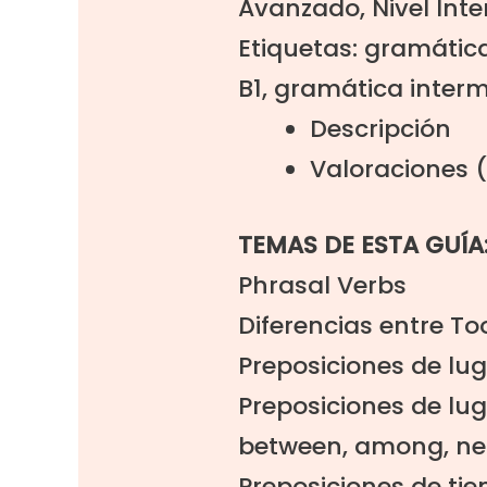
Avanzado
,
Nivel Int
Etiquetas:
gramátic
B1
,
gramática inter
Descripción
Valoraciones 
TEMAS DE ESTA GUÍA
Phrasal Verbs
Diferencias entre To
Preposiciones de luga
Preposiciones de luga
between, among, ne
Preposiciones de ti