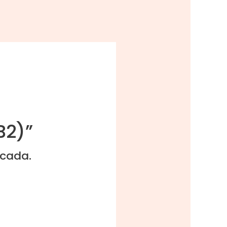
B2)”
icada.