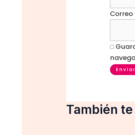
Correo 
Guard
navega
También t