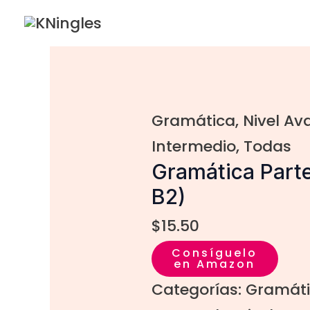
Ir
al
contenido
Gramática
,
Nivel A
Intermedio
,
Todas
Gramática Parte 
B2)
$
15.50
Consíguelo
en Amazon
Categorías:
Gramát