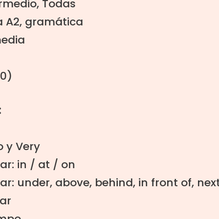
ermedio
,
Todas
a A2
,
gramática
media
(0)
:
o y Very
r: in / at / on
r: under, above, behind, in front of, next
ar
empo