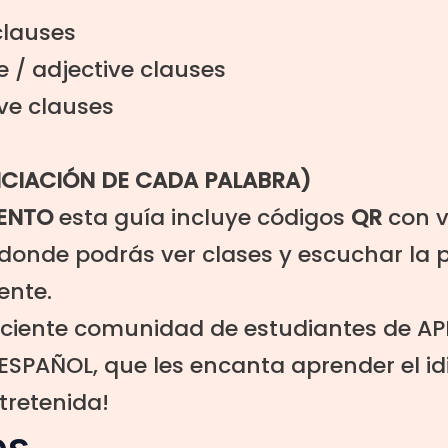
clauses
e / adjective clauses
ive clauses
NCIACIÓN DE CADA PALABRA)
ENTO
esta guía incluye códigos
QR
con
donde podrás
ver clases y escuchar la 
ente.
eciente comunidad de estudiantes de
AP
ESPAÑOL
, que les encanta aprender el i
tretenida!
es