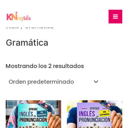
Ir
Ma
al
Me
contenido
Inicio
/ Gramática
Gramática
Mostrando los 2 resultados