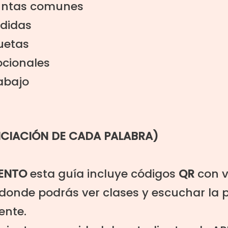
guntas comunes
didas
quetas
cionales
abajo
NCIACIÓN DE CADA PALABRA)
ENTO
esta guía incluye códigos
QR
con
donde podrás
ver clases y escuchar la 
ente.