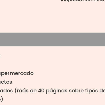
ciones (0)
:
supermercado
uctos
iados (más de 40 páginas sobre tipos d
o)