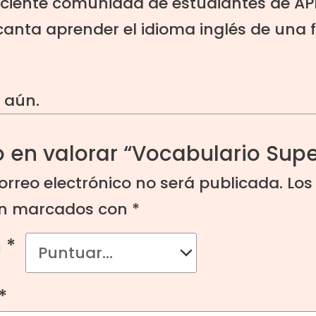
eciente comunidad de estudiantes de
AP
ncanta aprender el idioma inglés de una 
 aún.
o en valorar “Vocabulario Su
orreo electrónico no será publicada.
Los
tán marcados con
*
n
*
*