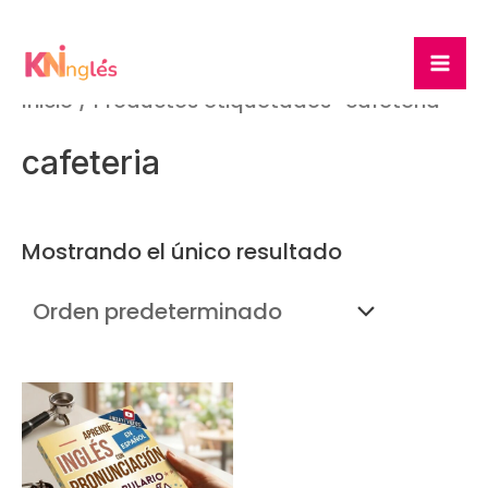
Ir
Ma
al
Me
contenido
Inicio
/ Productos etiquetados “cafeteria”
cafeteria
Mostrando el único resultado