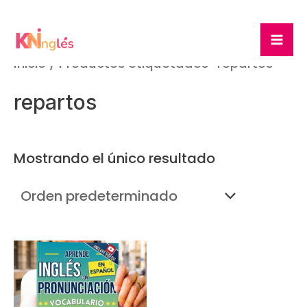
Ir
Ma
al
Me
contenido
Inicio
/ Productos etiquetados “repartos”
repartos
Mostrando el único resultado