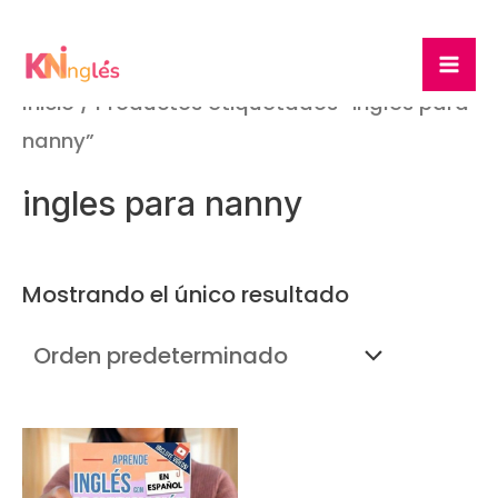
Ir
Ma
al
Me
contenido
Inicio
/ Productos etiquetados “ingles para
nanny”
ingles para nanny
Mostrando el único resultado