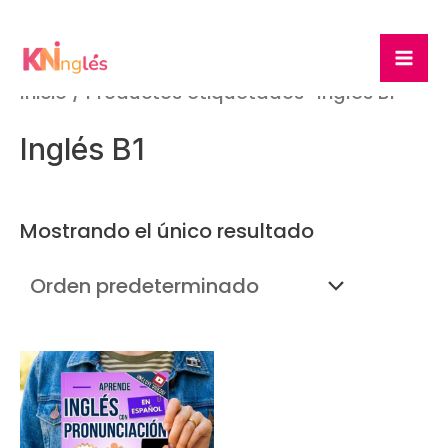
Ir
Ma
al
Me
contenido
Inicio
/ Productos etiquetados “Inglés B1”
Inglés B1
Mostrando el único resultado