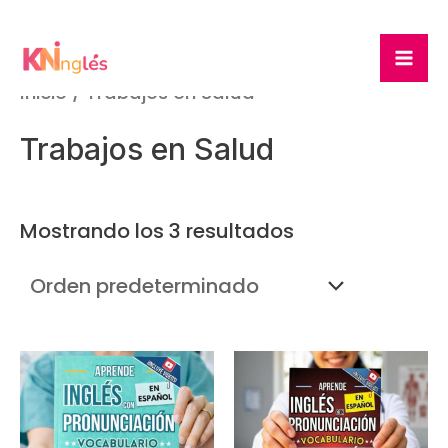
Ir
Ma
al
Me
contenido
Inicio
/ Trabajos en Salud
Trabajos en Salud
Mostrando los 3 resultados